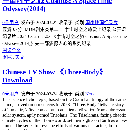
宇宙时空之旅 Cosmos: A SpaceTime
Odyssey(2014)
0号用户
发布于
2024-03-25
收录于
类别
国家地理纪录片
豆瓣9.7分 IMDB剧集类第二 ：宇宙时空之旅爱上纪录 公开课
纪录片 2024-03-25 15:03 《宇宙时空之旅 Cosmos: A SpaceTime
Odyssey(2014)》是一部震撼人心的系列纪录
阅读全文
科技
,
天文
Chinese TV Show 《Three-Body》
Download
0号用户
发布于
2024-03-24
收录于
类别
None
This science fiction epic, based on the Cixin Liu trilogy of the same
name, arrived on our screens in 2023. “Three-Body” tells the story
of humanity’s first contact with an alien civilization from a three-sun
solar system, aptly named Trisolaris. The Trisolarans, facing chaotic
climate cycles on their homeworld, set their sights on Earth as a new
home. The series follows the efforts of various characters, both